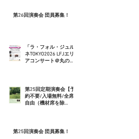
第26回演奏会 団員募集！
ロ
「ラ・フォル・ジュル
ト
ネTOKYO2026 LFJエリ
アコンサート＠丸の
内」 に出演いたします
第25回定期演奏会【予
約不要/入場無料/全席
自由（機材席を除
く）】
第25回演奏会 団員募集！