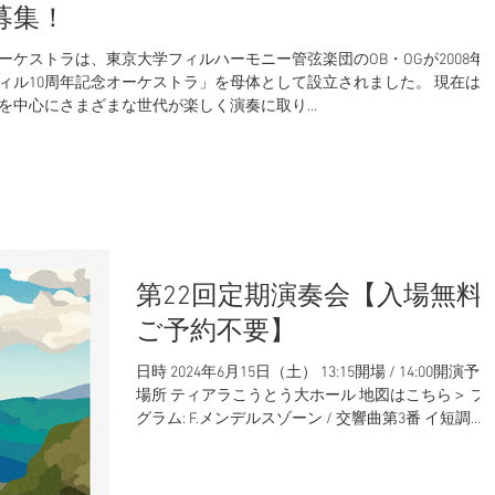
募集！
ケストラは、東京大学フィルハーモニー管弦楽団のOB・OGが2008年9
ィル10周年記念オーケストラ」を母体として設立されました。 現在は
代を中心にさまざまな世代が楽しく演奏に取り...
第22回定期演奏会【入場無料/
ご予約不要】
日時 2024年6月15日（土） 13:15開場 / 14:00開演予定
場所 ティアラこうとう大ホール 地図はこちら＞ プ
グラム: F.メンデルスゾーン / 交響曲第3番 イ短調
Op.56 A.ドヴォルザーク / 交響曲第8番 ト長調 Op.88 
揮 小久保大輔...