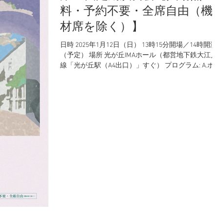
料・予約不要・全席自由（機
材席を除く）】
日時 2025年1月12日（日） 13時15分開場／14時開演
（予定） 場所 光が丘IMAホール（都営地下鉄大江戸
線「光が丘駅（A4出口）」すぐ） プログラム: A.ボ
ディン／交響詩「中央アジアの草原にて」 L.v.ベー
ーヴェン／交響曲第4番 変ロ長調 Op.60...